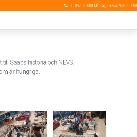
Tel: 0520-85000 Måndag - Fredag 9:00 - 11:00
 till Saabs historia och NEVS,
om är hungriga.