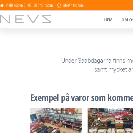
Mellanvägen 5, 461 38 Trollhättan
info@nevs.com
NEVS
HEM
OM O
Under Saabdagarna finns möjli
samt mycket an
Exempel på varor som kommer a