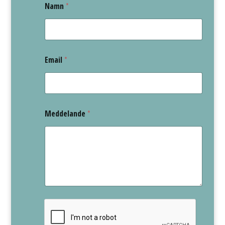
Namn
*
Email
*
Meddelande
*