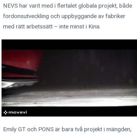
NEVS har varit med i flertalet globala projekt, både
fordonsutveckling och uppbyggande av fabriker
med rätt arbetssätt – inte minst i Kina.
Emily GT och PONS är bara två projekt i mängden,